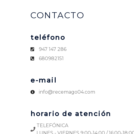
CONTACTO
teléfono
947 147 286
680982151
e-mail
info@recemago04.com
horario de atención
TELEFÓNICA
LUNES - VIERNES 9:00-14:00 / 16:00-18:0